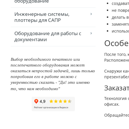
оборудование
создават
не повр
Инженерные системы,
делать 
плоттеры для САПР
заменят
использ
Оборудование для работы с
документами
Особе
После того,
Выбор необходимого печатного или
Расположен
послепечатного оборудования может
Снаружи кан
оказаться непростой задачей, лишь только
презентабе
попробовав его в работе можно с
уверенностью сказать - "Да! это именно
Заказа
то, что нам необходимо"
Технология 
офисах.
Обращайтесь