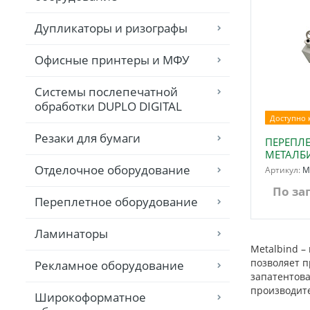
Дупликаторы и ризографы
Офисные принтеры и МФУ
Системы послепечатной
обработки DUPLO DIGITAL
Доступно к
Резаки для бумаги
ПЕРЕПЛ
МЕТАЛБИ
Отделочное оборудование
Артикул:
M
По за
Переплетное оборудование
Ламинаторы
Metalbind –
позволяет п
Рекламное оборудование
запатентова
производит
Широкоформатное