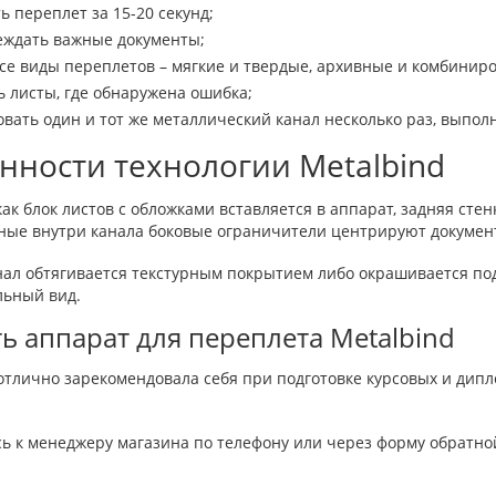
ь переплет за 15-20 секунд;
еждать важные документы;
все виды переплетов – мягкие и твердые, архивные и комбинир
ь листы, где обнаружена ошибка;
овать один и тот же металлический канал несколько раз, выпол
нности технологии Metalbind
 как блок листов с обложками вставляется в аппарат, задняя ст
ные внутри канала боковые ограничители центрируют докумен
ал обтягивается текстурным покрытием либо окрашивается под
льный вид.
ть аппарат для переплета Metalbind
отлично зарекомендовала себя при подготовке курсовых и дип
 к менеджеру магазина по телефону или через форму обратно