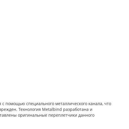
я с помощью специального металлического канала, что
врежден. Технология Metalbind разработана и
дставлены оригинальные переплетчики данного