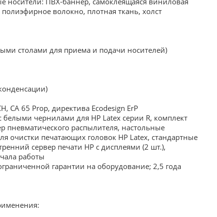
ые носители: ПВХ-баннер, самоклеящаяся виниловая
 полиэфирное волокно, плотная ткань, холст
артными столами для приема и подачи носителей)
конденсации)
, CA 65 Prop, директива Ecodesign ErP
 белыми чернилами для HP Latex серии R, комплект
птер пневматического распылителя, настольные
для очистки печатающих головок HP Latex, стандартные
енний сервер печати HP с дисплеями (2 шт.),
ачала работы
ограниченной гарантии на оборудование; 2,5 года
рименения: