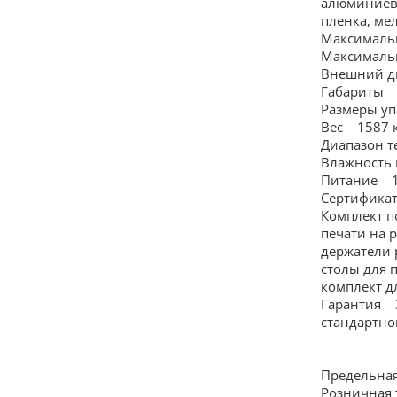
алюминиевы
пленка, ме
Максималь
Максималь
Внешний д
Габариты 5,
Размеры упа
Вес 1587 
Диапазон т
Влажность 
Питание 10
Сертификаты
Комплект п
печати на 
держатели 
столы для 
комплект д
Гарантия 3
стандартно
Предельная
Розничная 