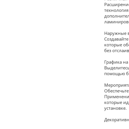
Расширение
технология
дополнител
ламиниров
Наружные 
Создавайте
которые об
без отслаи
Графика на
Выделитесь
помощью бе
Мероприяти
Обеспечьте
Применение
которые ид
установке.
Декоратив