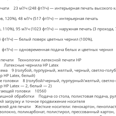
ечати 23 м?/ч (248 фт?/ч) — интерьерная печать высокого к
в, 120%), 48 м?/ч (517 фт?/ч) — интерьерная печать
, 110%), 95 м?/ч (1023 фт?/ч) — наружная печать (3 прохода, 
4 фт?/ч) — белый поверх цветных чернил (100%),
31 фт?/ч) — одновременная подача белых и цветных чернил
 печати Технологии латексной печати HP
 Латексные чернила HP Latex
хема 9 (голубой, пурпурный, желтый, черный, светло-голуб
р HP Latex, белый)
 головки 8 (голубой/черный, пурпурный/желтый, светло-г
р HP Latex — 2, белый — 2)
атающей головки 10560
шной обработки Подача со стола, полистовая подача, ру
 загрузку и точное продвижение носителя
елей для печати Жесткие носители: пенокартон, пенопласт,
волокно, поликарбонат, полистирол, прессованный картон,