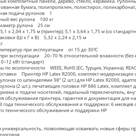
е композитные панели, дерево, стекло, керамика. Рулонн
лованная бумага, полипропилен, полистирол, поликарбонат,
ная подача рулонов 1
ный вес рулона 100 кг
иаметр рулона 25 см
1 x 2,04 x 1,75 м (принтер); 5,1 x 3,64 x 1,75 м (со станд
ковки (Ш x Г x В) 5,32 x 2,24 x 2,15 м
кг
емператур при эксплуатации от 15 до 30?C
при эксплуатации 20–70 % относительной влажности (без 
–12 кВт (стандарт)
 по экологичности WEEE, RoHS (ЕС, Турция, Украина), REACH
оставки Принтер HP Latex R2000, комплект модернизации с
рулонах со шпинделями 98" (2 шт.) для HP Latex R2000, ада
рулона (2 шт.), печатающие головки HP 886 Latex, комплект 
приема и подачи носителей, педальный переключатель, внутр
ля обслуживания принтера, гарантия и документация для н
 года технического обслуживания и поддержки: 6 месяцев 
го технического обслуживания и поддержки HP
 универсальность, позволяющая осваивать новые сферы п
торговля