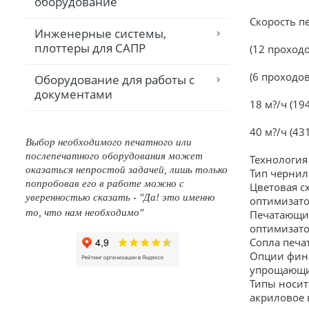
оборудование
Скорость п
Инженерные системы,
плоттеры для САПР
(12 проходо
(6 проходов
Оборудование для работы с
документами
18 м?/ч (19
40 м?/ч (4
Выбор необходимого печатного или
послепечатного оборудования может
Технология
оказаться непростой задачей, лишь только
Тип чернил
попробовав его в работе можно с
Цветовая с
уверенностью сказать - "Да! это именно
оптимизато
то, что нам необходимо"
Печатающие
оптимизато
Сопла печ
Опции фини
упрощающий
Типы носит
акриловое 