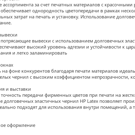
 ассортимента за счет печатных материалов с красочными
 обеспечивает однородность цветопередачи в рамках неско
ьных затрат на печать и установку. Использование долгов
ание.
вывески
 потрясающие вывески с использованием долговечных элас
еспечивают высокий уровень адгезии и устойчивости к цара
вания и легко заламинировать
 окнах
 на фоне конкурентов благодаря печати материалов идеаль
лых чернил с высоким коэффициентом непрозрачности, ко
я и выставки
 точность передачи фирменных цветов при печати на жестк
 долговечных эластичных чернил HP Latex позволяет прои
еально подходят для использования внутри помещений, а т
ное оформление