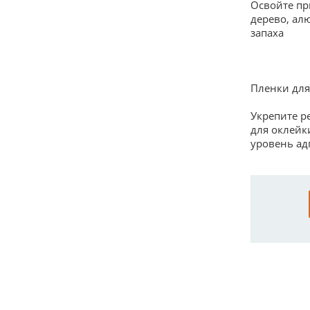
Освойте пр
дерево, ал
запаха
Пленки для
Укрепите р
для оклейк
уровень ад