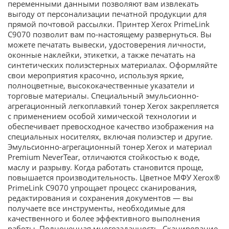
переменными данными позволяют вам извлекать
выгоду от персонализации печатной продукции для
прямой почтовой рассылки. Принтер Xerox PrimeLink
C9070 позволит вам по-настоящему развернуться. Вы
можете печатать вывески, удостоверения личности,
оконные наклейки, этикетки, а также печатать на
синтетических полиэстерных материалах. Оформляйте
свои мероприятия красочно, используя яркие,
полноцветные, высококачественные указатели и
торговые материалы. Специальный эмульсионно-
агрегационный легкоплавкий тонер Xerox закрепляется
с применением особой химической технологии и
обеспечивает превосходное качество изображения на
специальных носителях, включая полиэстер и другие.
Эмульсионно-агрегационный тонер Xerox и материал
Premium NeverTear, отличаются стойкостью к воде,
маслу и разрыву. Когда работать становится проще,
повышается производительность. Цветное МФУ Xerox®
PrimeLink C9070 упрощает процесс сканирования,
редактирования и сохранения документов — вы
получаете все инструменты, необходимые для
качественного и более эффективного выполнения
работы. Полноценная многозадачность. Сканирование,