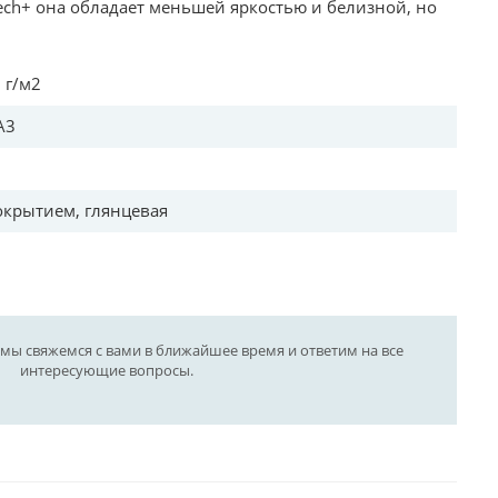
ech+ она обладает меньшей яркостью и белизной, но
г/м2
A3
0
рытием, глянцевая
 мы свяжемся с вами в ближайшее время и ответим на все
интересующие вопросы.