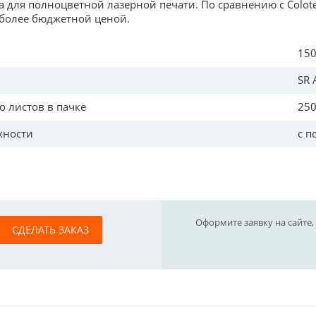
а для полноцветной лазерной печати. По сравнению с Colot
 более бюджетной ценой.
ь
150 
SR 
о листов в пачке
25
хности
с пок
Оформите заявку на сайте,
СДЕЛАТЬ ЗАКАЗ