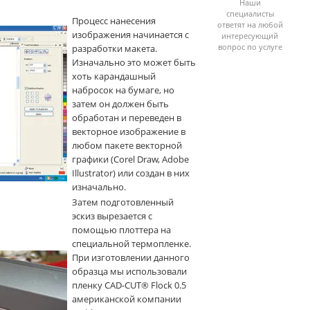
Наши
специалисты
Процесс нанесения
ответят на любой
изображения начинается с
интересующий
вопрос по услуге
разработки макета.
Изначально это может быть
хоть карандашный
набросок на бумаге, но
затем он должен быть
обработан и переведен в
векторное изображение в
любом пакете векторной
графики (Corel Draw, Adobe
Illustrator) или создан в них
изначально.
Затем подготовленный
эскиз вырезается с
помощью плоттера на
специальной термопленке.
При изготовлении данного
образца мы использовали
пленку CAD-CUT® Flock 0.5
американской компании