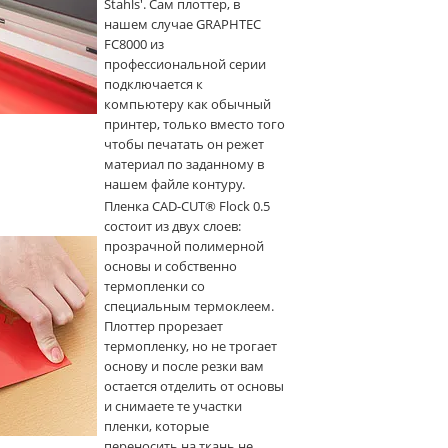
Stahls'. Сам плоттер, в
нашем случае GRAPHTEC
FC8000 из
профессиональной серии
подключается к
компьютеру как обычный
принтер, только вместо того
чтобы печатать он режет
материал по заданному в
нашем файле контуру.
Пленка CAD-CUT® Flock 0.5
состоит из двух слоев:
прозрачной полимерной
основы и собственно
термопленки со
специальным термоклеем.
Плоттер прорезает
термопленку, но не трогает
основу и после резки вам
остается отделить от основы
и снимаете те участки
пленки, которые
переносить на ткань не