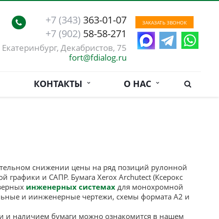
+7 (343)
363-01-07
ЗАКАЗАТЬ ЗВОНОК
+7 (902)
58-58-271
. Екатеринбург, Декабристов, 75
fort@fdialog.ru
КОНТАКТЫ
О НАС
ительном снижении цены на ряд позиций рулонной
й графики и САПР. Бумага Xerox Archutect (Ксерокс
азерных
инженерных системах
для монохромной
ельные и иинженерные чертежи, схемы формата А2 и
и и наличием бумаги можно ознакомится в нашем